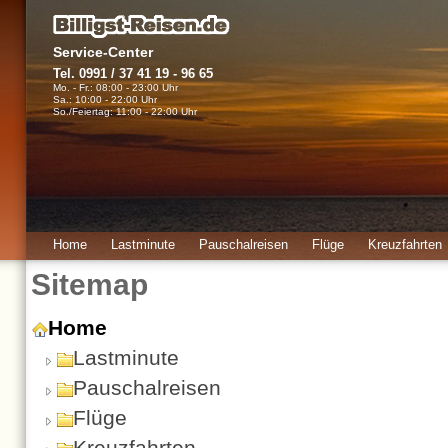
Service-Center
Tel. 0991 / 37 41 19 - 96 65
Mo. - Fr.: 08:00 - 23:00 Uhr
Sa.: 10:00 - 22:00 Uhr
So./Feiertag: 11:00 - 22:00 Uhr
Home
Lastminute
Pauschalreisen
Flüge
Kreuzfahrten
Urlaubsinfos
Sitemap
Home
Lastminute
Pauschalreisen
Flüge
Kreuzfahrten