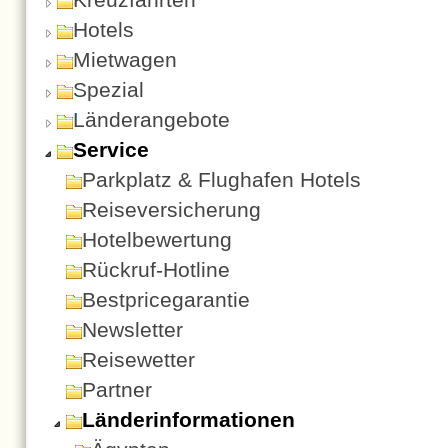
Hotels
Mietwagen
Spezial
Länderangebote
Service
Parkplatz & Flughafen Hotels
Reiseversicherung
Hotelbewertung
Rückruf-Hotline
Bestpricegarantie
Newsletter
Reisewetter
Partner
Länderinformationen