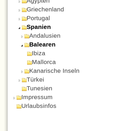
Ägypten
Griechenland
Portugal
Spanien
Andalusien
Balearen
Ibiza
Mallorca
Kanarische Inseln
Türkei
Tunesien
Impressum
Urlaubsinfos