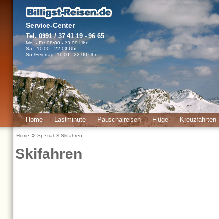
Service-Center
Tel. 0991 / 37 41 19 - 96 65
Mo. - Fr.: 08:00 - 23:00 Uhr
Sa.: 10:00 - 22:00 Uhr
So./Feiertag: 11:00 - 22:00 Uhr
Home
Lastminute
Pauschalreisen
Flüge
Kreuzfahrten
Urlaubsinfos
»
»
Home
Spezial
Skifahren
Skifahren