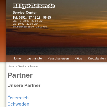
Service-Center
Tel. 0991 / 37 41 19 - 96 65
Mo. - Fr.: 08:00 - 23:00 Uhr
Sa.: 10:00 - 22:00 Uhr
So./Feiertag: 11:00 - 22:00 Uhr
Home
Lastminute
Pauschalreisen
Flüge
Kreuzfahrten
Urlaubsinfos
»
»
Home
Service
Partner
Partner
Unsere Partner
Österreich
Schweden