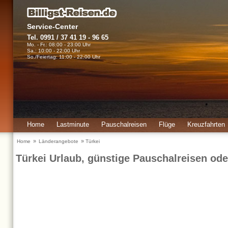
Service-Center
Tel. 0991 / 37 41 19 - 96 65
Mo. - Fr.: 08:00 - 23:00 Uhr
Sa.: 10:00 - 22:00 Uhr
So./Feiertag: 11:00 - 22:00 Uhr
Home
Lastminute
Pauschalreisen
Flüge
Kreuzfahrten
Urlaubsinfos
»
»
Home
Länderangebote
Türkei
Türkei Urlaub, günstige Pauschalreisen od