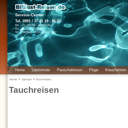
Service-Center
Tel. 0991 / 37 41 19 - 96 65
Mo. - Fr.: 08:00 - 23:00 Uhr
Sa.: 10:00 - 22:00 Uhr
So./Feiertag: 11:00 - 22:00 Uhr
Home
Lastminute
Pauschalreisen
Flüge
Kreuzfahrten
Urlaubsinfos
»
»
Home
Spezial
Tauchreisen
Tauchreisen